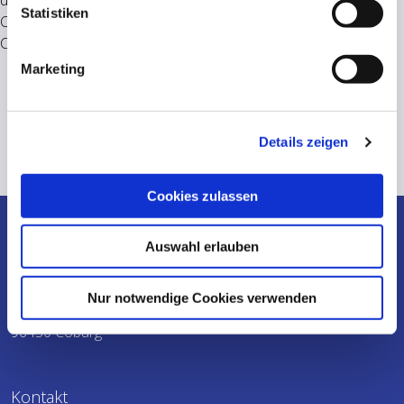
dem Maintal. Er hat sich durch das Engagement der Stadt
Statistiken
Coburg, die ansässigen Firmen und durch den Aero Club
Coburg zu einem modernen Flugplatz entwickelt.
Marketing
Details zeigen
Cookies zulassen
Auswahl erlauben
SÜC Verkehrslandeplatz GmbH
Tower
Nur notwendige Cookies verwenden
Zur Brandsteinsebene 1
96450 Coburg
Kontakt