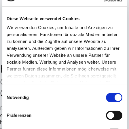
Diese Webseite verwendet Cookies
Wir verwenden Cookies, um Inhalte und Anzeigen zu
personalisieren, Funktionen für soziale Medien anbieten
zu können und die Zugriffe auf unsere Website zu
analysieren. Außerdem geben wir Informationen zu Ihrer
Verwendung unserer Website an unsere Partner für
soziale Medien, Werbung und Analysen weiter. Unsere
Herzlich Willkommen auf
Partner führen diese Informationen möglicherweise mit
weiteren Daten zusammen, die Sie ihnen bereitgestellt
dem Verkehrslandeplatz
haben oder die sie im Rahmen Ihrer Nutzung der Dienste
Coburg Brandsteinsebene
gesammelt haben.
Einwilligungsauswahl
Notwendig
Der Verkehrslandeplatz Coburg Brandensteinsebene liegt
oberhalb der Stadt und der Veste Coburg, eingebettet in eine
Präferenzen
herrliche Mittelgebirgslandschaft zwischen Thüringerwald und