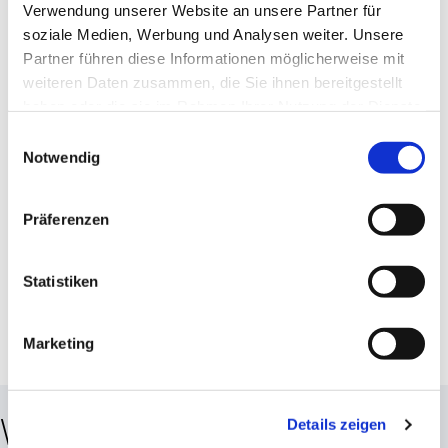
Verwendung unserer Website an unsere Partner für
soziale Medien, Werbung und Analysen weiter. Unsere
Partner führen diese Informationen möglicherweise mit
weiteren Daten zusammen, die Sie ihnen bereitgestellt
haben oder die sie im Rahmen Ihrer Nutzung der Dienste
gesammelt haben.
Einwilligungsauswahl
EMAIL
Notwendig
Kontakt Per Email
tower@vlp-coburg.de
Präferenzen
Statistiken
Marketing
Wegbeschreibung und
Details zeigen