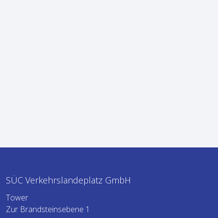
SÜC Verkehrslandeplatz GmbH
Tower
Zur Brandsteinsebene 1