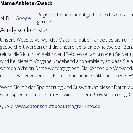
Name
Anbieter
Zweck
Registriert eine eindeutige ID, die das Gerät 
NID
Google
genutzt.
Analysedienste
Unsere Website verwendet Matomo, dabei handelt es sich um e
gespeichert werden und die unsererseits eine Analyse der Be
(einschließlich Ihrer gekürzten IP-Adresse) an unseren Serve
wird bei diesem Vorgang umge­hend anony­mi­siert, so dass Sie
werden nicht an Dritte weitergegeben. Sie können die Verwendu
diesem Fall gegebenenfalls nicht sämtliche Funktionen dieser W
Wenn Sie mit der Spei­che­rung und Aus­wer­tung die­ser Daten au
wider­spre­chen. In diesem Fall wird in Ihrem Browser ein sog. O
Quelle:
www.datenschutzbeauftragter-info.de