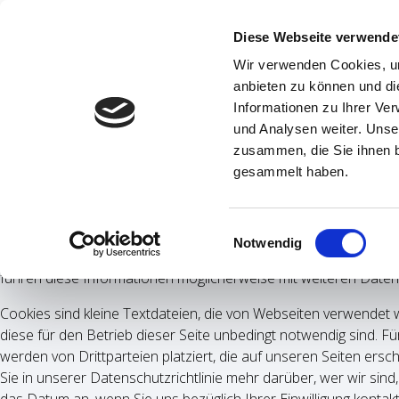
HOME
INFOS
Diese Webseite verwende
Wir verwenden Cookies, um
anbieten zu können und di
Informationen zu Ihrer Ve
und Analysen weiter. Unse
Datenschutzhinweise
zusammen, die Sie ihnen b
Unsere Datenschutzhinweise finde Sie hier:
Datenschutzhinwei
gesammelt haben.
Cookies
Einwilligungsauswahl
Diese Webseite verwendet Cookies. Wir verwenden Cookies, um 
Notwendig
Website zu analysieren. Außerdem geben wir Informationen zu
führen diese Informationen möglicherweise mit weiteren Daten
Cookies sind kleine Textdateien, die von Webseiten verwendet 
diese für den Betrieb dieser Seite unbedingt notwendig sind. F
werden von Drittparteien platziert, die auf unseren Seiten ers
Sie in unserer Datenschutzrichtlinie mehr darüber, wer wir sin