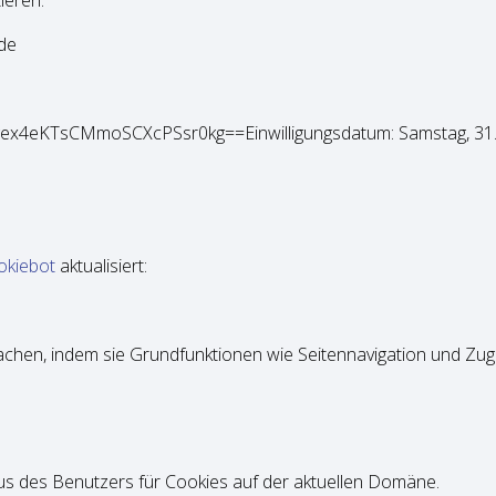
ieren.
.de
ex4eKTsCMmoSCXcPSsr0kg==Einwilligungsdatum: Samstag, 31.
okiebot
aktualisiert:
hen, indem sie Grundfunktionen wie Seitennavigation und Zugri
s des Benutzers für Cookies auf der aktuellen Domäne.