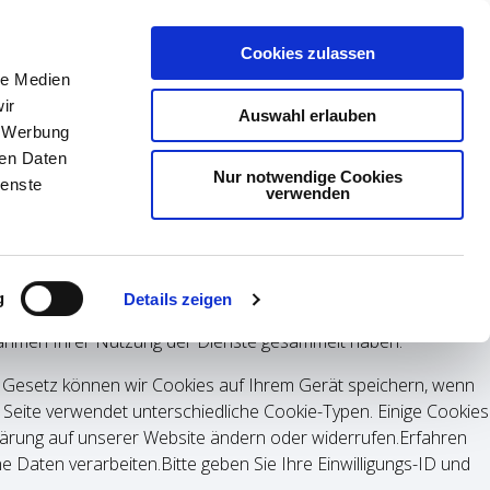
TER/WEBCAMS
KONTAKT
Cookies zulassen
le Medien
ir
Auswahl erlauben
, Werbung
ren Daten
Nur notwendige Cookies
ienste
verwenden
le Medien anbieten zu können und die Zugriffe auf unsere
g
Details zeigen
ale Medien, Werbung und Analysen weiter. Unsere Partner
 Rahmen Ihrer Nutzung der Dienste gesammelt haben.
ut Gesetz können wir Cookies auf Ihrem Gerät speichern, wenn
e Seite verwendet unterschiedliche Cookie-Typen. Einige Cookies
Erklärung auf unserer Website ändern oder widerrufen.Erfahren
 Daten verarbeiten.Bitte geben Sie Ihre Einwilligungs-ID und