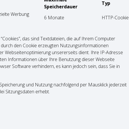
Typ
Speicherdauer
ezielte Werbung
6 Monate
HTTP-Cookie
ookies”, das sind Textdateien, die auf Ihrem Computer
e durch den Cookie erzeugten Nutzungsinformationen
er Webseitenoptimierung unsererseits dient. Ihre IP-Adresse
ugten Informationen über Ihre Benutzung dieser Webseite
wser Software verhindern, es kann jedoch sein, dass Sie in
 Spei­che­rung und Nut­zung nachfolgend per Maus­klick jederzeit
i Sit­zungs­da­ten erhebt.