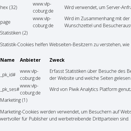
www.vlp-
hex (32)
Wird verwendet, um Server-Anf
coburg.de
www.vlp-
Wird im Zusammenhang mit der E
page
coburg.de
Wunschzettel und Besucheraus
Statistiken (2)
Statistik-Cookies helfen Webseiten-Besitzern zu verstehen, w
Name
Anbieter
Zweck
www.vlp-
Erfasst Statistiken über Besuche des Be
_pk_id#
coburg.de
der Website und welche Seiten gelesen
www.vlp-
_pk_ses#
Wird von Piwik Analytics Platform genu
coburg.de
Marketing (1)
Marketing-Cookies werden verwendet, um Besuchern auf Webseit
wertvoller für Publisher und werbetreibende Drittparteien sind.