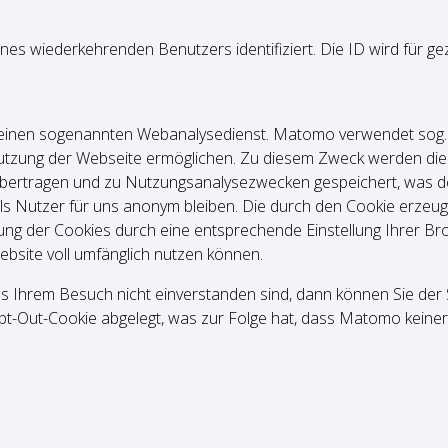
eines wiederkehrenden Benutzers identifiziert. Die ID wird für g
inen sogenannten Webanalysedienst. Matomo verwendet sog. “C
nutzung der Webseite ermöglichen. Zu diesem Zweck werden di
r übertragen und zu Nutzungsanalysezwecken gespeichert, was d
 als Nutzer für uns anonym bleiben. Die durch den Cookie erze
ng der Cookies durch eine entsprechende Einstellung Ihrer Bro
ebsite voll umfänglich nutzen können.
s Ihrem Besuch nicht ein­ver­stan­den sind, dann kön­nen Sie der
pt-Out-Cookie abgelegt, was zur Folge hat, dass Matomo kei­ner­le