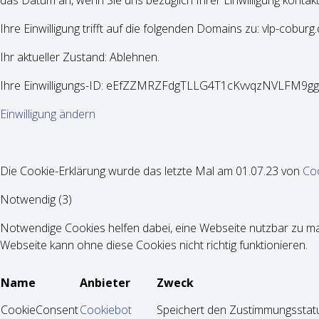
das Datum an, wenn Sie uns bezüglich Ihrer Einwilligung kontakt
Ihre Einwilligung trifft auf die folgenden Domains zu: vlp-coburg
Ihr aktueller Zustand: Ablehnen.
Ihre Einwilligungs-ID: eEfZZMRZFdgTLLG4T1cKvvqzNVLFM9gg
Einwilligung ändern
Die Cookie-Erklärung wurde das letzte Mal am 01.07.23 von
Co
Notwendig (3)
Notwendige Cookies helfen dabei, eine Webseite nutzbar zu mac
Webseite kann ohne diese Cookies nicht richtig funktionieren.
Name
Anbieter
Zweck
CookieConsent
Cookiebot
Speichert den Zustimmungsstatu