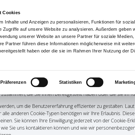
 PILOTEN
INFOS BESUCHER
AKTUELLES
WET
t Cookies
 Inhalte und Anzeigen zu personalisieren, Funktionen für sozia
e Zugriffe auf unsere Website zu analysieren. Außerdem geben w
rwendung unserer Website an unsere Partner für soziale Medien
re Partner führen diese Informationen möglicherweise mit weite
ereitgestellt haben oder die sie im Rahmen Ihrer Nutzung der D
se
Inhalte und Anzeigen zu personalisieren, Funktionen für sozia
Präferenzen
Statistiken
Marketin
 Ihrer Verwendung unserer Website an unsere Partner für sozi
 zusammen, die Sie ihnen bereitgestellt haben oder die sie im
werden, um die Benutzererfahrung effizienter zu gestalten. La
ür alle anderen Cookie-Typen benötigen wir Ihre Erlaubnis. Dies
cheinen. Sie können Ihre Einwilligung jederzeit von der Cookie-
d, wie Sie uns kontaktieren können und wie wir personenbezogene