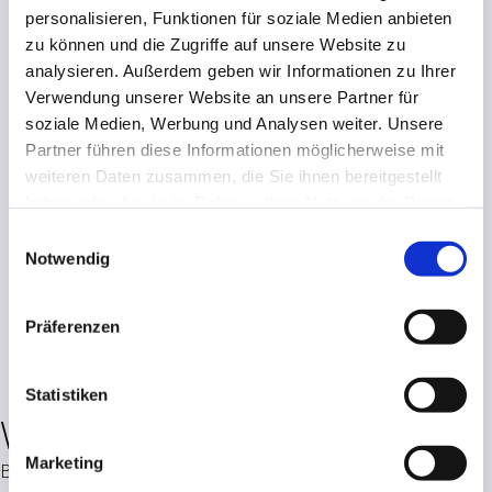
personalisieren, Funktionen für soziale Medien anbieten
zu können und die Zugriffe auf unsere Website zu
analysieren. Außerdem geben wir Informationen zu Ihrer
Verwendung unserer Website an unsere Partner für
soziale Medien, Werbung und Analysen weiter. Unsere
Partner führen diese Informationen möglicherweise mit
weiteren Daten zusammen, die Sie ihnen bereitgestellt
haben oder die sie im Rahmen Ihrer Nutzung der Dienste
gesammelt haben.
Einwilligungsauswahl
Notwendig
Präferenzen
Statistiken
Wetterdaten
Marketing
Bitte die Seite aktualisieren, um die aktuellen Wetterdaten